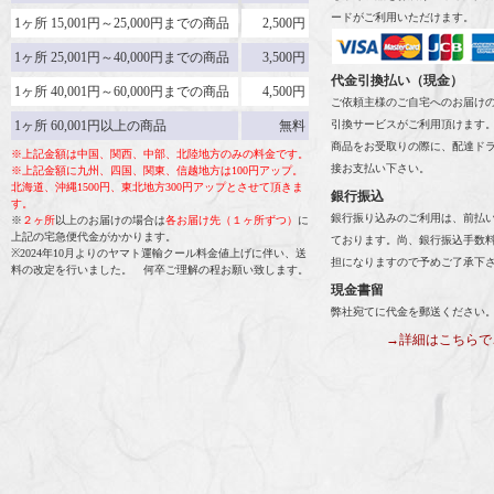
ードがご利用いただけます。
1ヶ所 15,001円～25,000円までの商品
2,500円
1ヶ所 25,001円～40,000円までの商品
3,500円
代金引換払い（現金）
1ヶ所 40,001円～60,000円までの商品
4,500円
ご依頼主様のご自宅へのお届け
1ヶ所 60,001円以上の商品
無料
引換サービスがご利用頂けます
商品をお受取りの際に、配達ド
※上記金額は中国、関西、中部、北陸地方のみの料金です。
接お支払い下さい。
※上記金額に九州、四国、関東、信越地方は100円アップ。
北海道、沖縄1500円、東北地方300円アップとさせて頂きま
銀行振込
す。
銀行振り込みのご利用は、前払
※
２ヶ所
以上のお届けの場合は
各お届け先（１ヶ所ずつ）
に
上記の宅急便代金がかかります。
ております。尚、銀行振込手数
※2024年10月よりのヤマト運輸クール料金値上げに伴い、送
担になりますので予めご了承下
料の改定を行いました。 何卒ご理解の程お願い致します。
現金書留
弊社宛てに代金を郵送ください
→詳細はこちらで