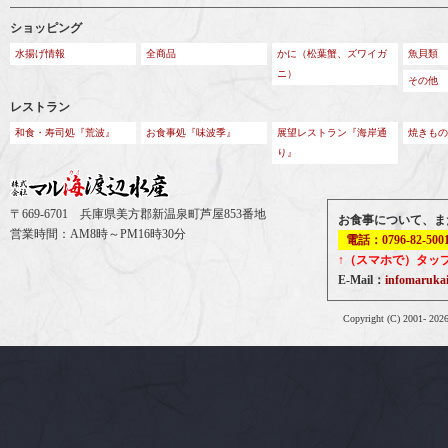
ショッピング
水揚げ情報
全商品
かに（松葉蟹、ズワイガ
魚貝類
ニ）
その他
レストラン
和食・寿司処『荒波』
お食事処『味波季』
展望レストラン『海岸通
焼きもの
り』
〒669-6701 兵庫県美方郡新温泉町芦屋853番地
お食事について、ま
営業時間：AM8時～PM16時30分
電話：0796-82-500
↑（スマホで）タッ
E-Mail：
infomaruk
Copyright (C) 2001-
202