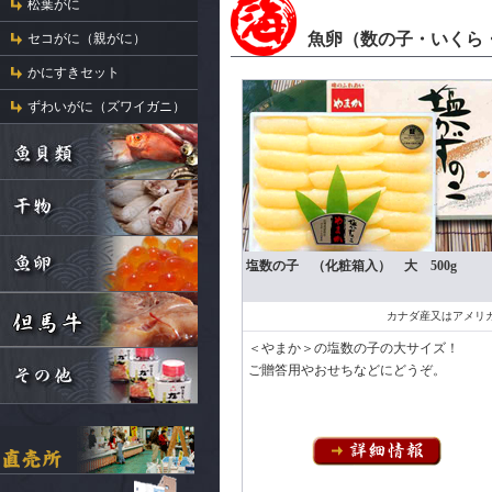
松葉がに
魚卵（数の子・いくら
セコがに（親がに）
かにすきセット
ずわいがに（ズワイガニ）
塩数の子 （化粧箱入） 大 500g
カナダ産又はアメリ
＜やまか＞の塩数の子の大サイズ！
ご贈答用やおせちなどにどうぞ。