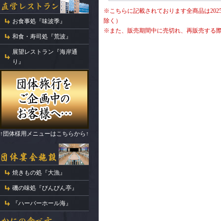
※こちらに記載されております全商品は2025
除く）
お食事処『味波季』
※また、販売期間中に売切れ、再販売する
和食・寿司処『荒波』
展望レストラン『海岸通
り』
↑団体様用メニューはこちらから↑
焼きもの処『大漁』
磯の味処『びんびん亭』
『ハーバーホール海』