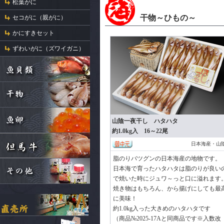
松葉がに
干物～ひもの～
セコがに（親がに）
かにすきセット
ずわいがに（ズワイガニ）
山陰一夜干し ハタハタ
約1.0kg入 16～22尾
日本海産・山
脂のりバツグンの日本海産の地物です。
日本海で育ったハタハタは脂のりが良い
で焼いた時にジュワ～っと口に溢れます
焼き物はもちろん、から揚げにしても最
に美味！
約1.0kg入った大きめのハタハタです
（商品№2025-17Aと同商品です※入数改