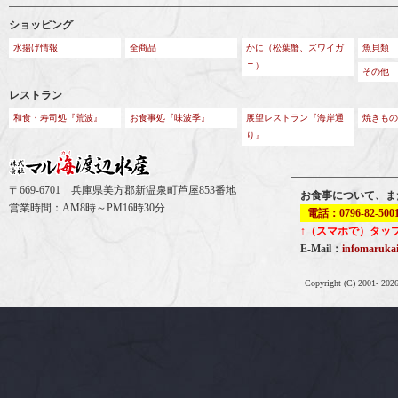
ショッピング
水揚げ情報
全商品
かに（松葉蟹、ズワイガ
魚貝類
ニ）
その他
レストラン
和食・寿司処『荒波』
お食事処『味波季』
展望レストラン『海岸通
焼きもの
り』
〒669-6701 兵庫県美方郡新温泉町芦屋853番地
お食事について、ま
営業時間：AM8時～PM16時30分
電話：0796-82-500
↑（スマホで）タッ
E-Mail：
infomaruk
Copyright (C) 2001-
202