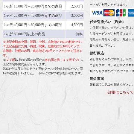
ードがご利用いただけます。
1ヶ所 15,001円～25,000円までの商品
2,500円
1ヶ所 25,001円～40,000円までの商品
3,500円
代金引換払い（現金）
1ヶ所 40,001円～60,000円までの商品
4,500円
ご依頼主様のご自宅へのお届け
1ヶ所 60,001円以上の商品
無料
引換サービスがご利用頂けます
商品をお受取りの際に、配達ド
※上記金額は中国、関西、中部、北陸地方のみの料金です。
接お支払い下さい。
※上記金額に九州、四国、関東、信越地方は100円アップ。
北海道、沖縄1500円、東北地方300円アップとさせて頂きま
銀行振込
す。
銀行振り込みのご利用は、前払
※
２ヶ所
以上のお届けの場合は
各お届け先（１ヶ所ずつ）
に
上記の宅急便代金がかかります。
ております。尚、銀行振込手数
※2024年10月よりのヤマト運輸クール料金値上げに伴い、送
担になりますので予めご了承下
料の改定を行いました。 何卒ご理解の程お願い致します。
現金書留
弊社宛てに代金を郵送ください
→詳細はこちらで