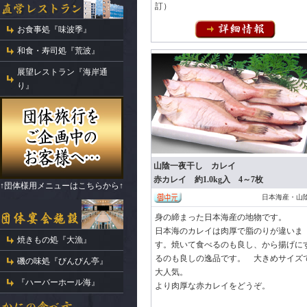
訂）
お食事処『味波季』
和食・寿司処『荒波』
展望レストラン『海岸通
り』
山陰一夜干し カレイ
赤カレイ 約1.0kg入 4～7枚
↑団体様用メニューはこちらから↑
日本海産・山
身の締まった日本海産の地物です。
日本海のカレイは肉厚で脂のりが違いま
焼きもの処『大漁』
す。焼いて食べるのも良し、から揚げに
るのも良しの逸品です。 大きめサイズ
磯の味処『びんびん亭』
大人気。
『ハーバーホール海』
より肉厚な赤カレイをどうぞ。